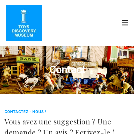
Contact
CONTACTEZ - NOUS !
Vous avez une suggestion ? Une
demande ? Un avis ? Ecrivez-le !