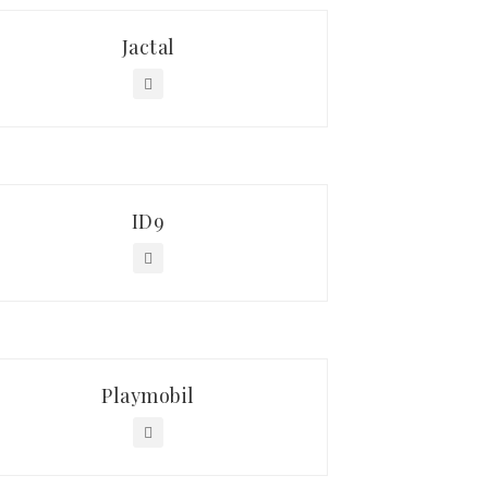
Jactal
ID9
Playmobil