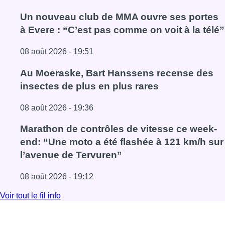
Un nouveau club de MMA ouvre ses portes
à Evere : “C’est pas comme on voit à la télé”
08 août 2026 - 19:51
Lire l'article Un nouveau club de MMA ouvre ses portes à E
Au Moeraske, Bart Hanssens recense des
insectes de plus en plus rares
08 août 2026 - 19:36
Lire l'article Au Moeraske, Bart Hanssens recense des ins
Marathon de contrôles de vitesse ce week-
end: “Une moto a été flashée à 121 km/h sur
l’avenue de Tervuren”
08 août 2026 - 19:12
Lire l'article Marathon de contrôles de vitesse ce week-e
Voir tout le fil info