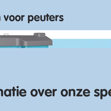
 voor peuters
Ontdek nu
matie over onze sp
Ontdek nu