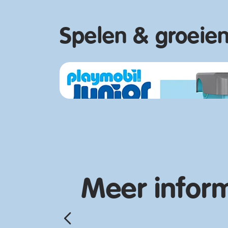
Spelen & groeien
Meer infor
nu
Ontdek nu