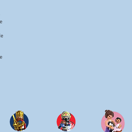
e
e
de
de